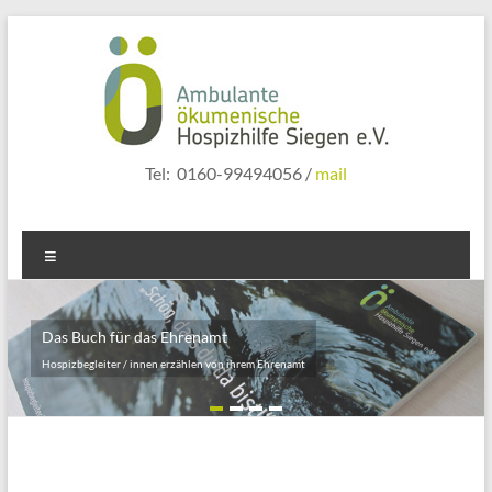
Zum
Inhalt
springen
hospizhilfe
Tel: 0160-99494056 /
mail
siegen
Menü
Das Buch für das Ehrenamt
für Betroffene
Hospizbegleiter / innen erzählen von ihrem Ehrenamt