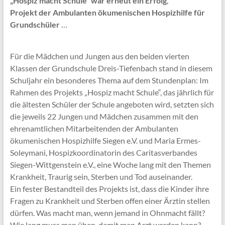
„Hospiz macht Schule“ war erneut ein Erfolg
,
Projekt der Ambulanten ökumenischen Hospizhilfe für
Grundschüler
…
Für die Mädchen und Jungen aus den beiden vierten
Klassen der Grundschule Dreis-Tiefenbach stand in diesem
Schuljahr ein besonderes Thema auf dem Stundenplan: Im
Rahmen des Projekts „Hospiz macht Schule“, das jährlich für
die ältesten Schüler der Schule angeboten wird, setzten sich
die jeweils 22 Jungen und Mädchen zusammen mit den
ehrenamtlichen Mitarbeitenden der Ambulanten
ökumenischen Hospizhilfe Siegen e.V. und Maria Ermes-
Soleymani, Hospizkoordinatorin des Caritasverbandes
Siegen-Wittgenstein e.V., eine Woche lang mit den Themen
Krankheit, Traurig sein, Sterben und Tod auseinander.
Ein fester Bestandteil des Projekts ist, dass die Kinder ihre
Fragen zu Krankheit und Sterben offen einer Ärztin stellen
dürfen. Was macht man, wenn jemand in Ohnmacht fällt?
Wie lang muss man üben, damit man Arzt werden kann?