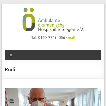
Zum
Inhalt
springen
hospizhilfe
Tel: 0160-99494056 /
mail
siegen
Menü
Rudi