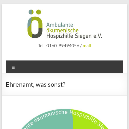
Zum
Inhalt
springen
hospizhilfe
Tel: 0160-99494056 /
mail
siegen
Menü
Ehrenamt, was sonst?