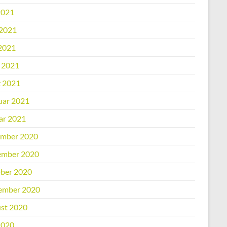
2021
 2021
2021
l 2021
 2021
uar 2021
ar 2021
mber 2020
mber 2020
ber 2020
ember 2020
st 2020
2020