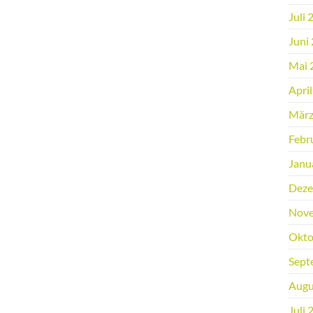
Juli 
Juni
Mai 
Apri
März
Febr
Janu
Deze
Nove
Okto
Sept
Augu
Juli 