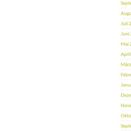
Sept
Augu
Juli 
Juni
Mai 
Apri
März
Febr
Janu
Deze
Nove
Okto
Sept