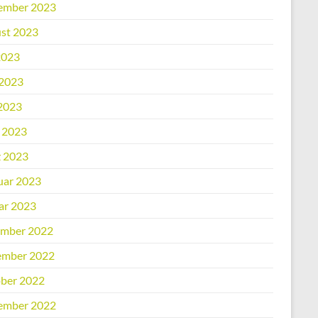
ember 2023
st 2023
2023
 2023
2023
l 2023
 2023
uar 2023
ar 2023
mber 2022
mber 2022
ber 2022
ember 2022