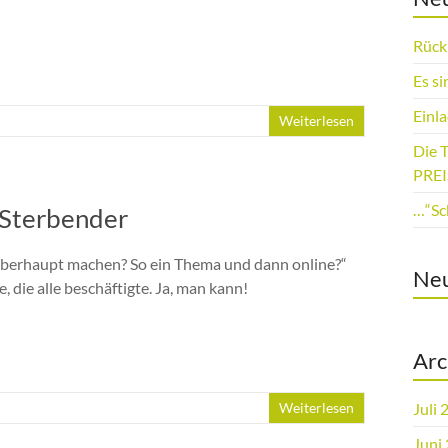
Rück
Es si
Einl
Weiterlesen
Die 
PREI
…“Sch
 Sterbender
berhaupt machen? So ein Thema und dann online?“
Ne
, die alle beschäftigte. Ja, man kann!
Arc
Weiterlesen
Juli 
Juni