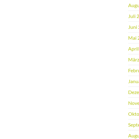
Augu
Juli 
Juni
Mai 
Apri
März
Febr
Janu
Deze
Nove
Okto
Sept
Augu