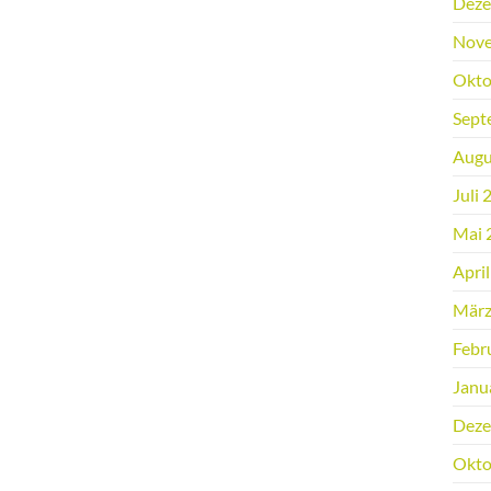
Deze
Nove
Okto
Sept
Augu
Juli 
Mai 
Apri
März
Febr
Janu
Deze
Okto