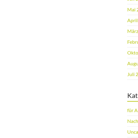
Mai 
Apri
März
Febr
Okto
Augu
Juli 
Kat
für 
Nach
Unca