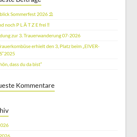
blick Sommerfest 2026 ⛱️
nd noch P L Ä T Z E frei ‼️
adung zur 3. Trauerwanderung 07-2026
Trauerkombüse erhielt den 3, Platz beim „EIVER-
S“2025
ön, dass du da bist“
ueste Kommentare
hiv
2026
 2026